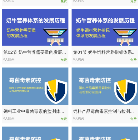
0人购买
0人购买
免费
免费
第02节 奶牛营养需要量的发展历程-刘海涛
第01节 奶牛饲料营养指标体系的发展历程-刘海涛
0人购买
0人购买
免费
免费
饲料工业中霉菌毒素的监测体系及检测技术的应用-庞怀宇
饲料产品霉菌毒素控制与检测方法选择-郭吉原
0人购买
0人购买
免费
免费