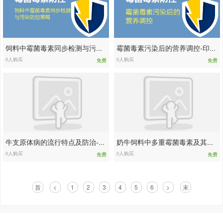
饲料中霉菌毒素同步检测与污染防控策略-王瑞国
霉菌毒素污染后的营养调控-印遇龙
0人购买
0人购买
免费
免费
牛支原体病的流行特点及防治-郝永清
奶牛饲料中多重霉菌毒素及其对牛奶品质的影响-赵圣国
0人购买
0人购买
免费
免费
首
<
1
2
3
4
5
6
>
末