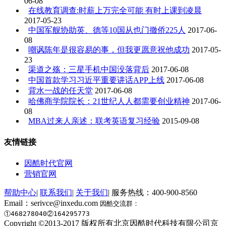
06-08
在线教育调查:时薪上万完全可能 有时上课到凌晨
2017-05-23
中国军舰协助英、德等10国从也门撤侨225人
2017-06-
08
嘲讽陈年是很容易的事，但我更愿意祝他成功
2017-05-
23
渠道之殇：三星手机中国没落背后
2017-06-08
中国首款学习习近平重要讲话APP上线
2017-06-08
背水一战的任天堂
2017-06-08
哈佛商学院院长：21世纪人人都需要创业精神
2017-06-
08
MBA过来人亲述：联考英语复习经验
2015-09-08
友情链接
因酷时代官网
营销官网
帮助中心
|
联系我们
|
关于我们
|
服务热线：400-900-8560
Email：serivce@inxedu.com
因酷交流群：
①468278040
②164295773
Copyright ©2013-2017 版权所有北京因酷时代科技有限公司京