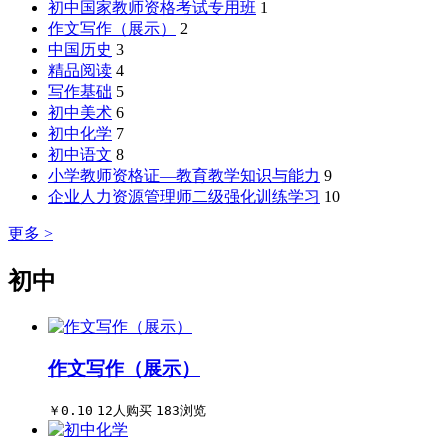
初中国家教师资格考试专用班
1
作文写作（展示）
2
中国历史
3
精品阅读
4
写作基础
5
初中美术
6
初中化学
7
初中语文
8
小学教师资格证—教育教学知识与能力
9
企业人力资源管理师二级强化训练学习
10
更多 >
初中
作文写作（展示）
￥0.10
12人购买
183浏览