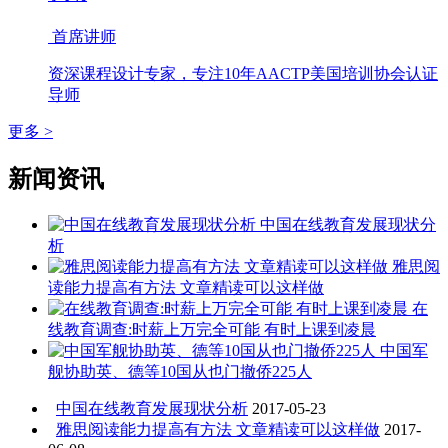
首席讲师
资深课程设计专家，专注10年AACTP美国培训协会认证
导师
更多 >
新闻资讯
中国在线教育发展现状分
析
雅思阅
读能力提高有方法 文章精读可以这样做
在
线教育调查:时薪上万完全可能 有时上课到凌晨
中国军
舰协助英、德等10国从也门撤侨225人
中国在线教育发展现状分析
2017-05-23
雅思阅读能力提高有方法 文章精读可以这样做
2017-